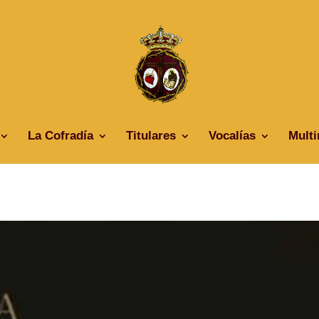
La Cofradía
Titulares
Vocalías
Mult