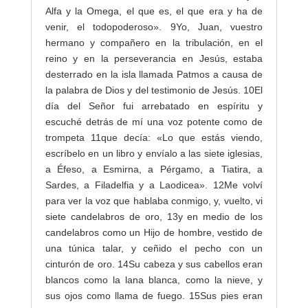
Alfa y la Omega, el que es, el que era y ha de
venir, el todopoderoso».
9
Yo, Juan, vuestro
hermano y compañero en la tribulación, en el
reino y en la perseverancia en Jesús, estaba
desterrado en la isla llamada Patmos a causa de
la palabra de Dios y del testimonio de Jesús.
10
El
día del Señor fui arrebatado en espíritu y
escuché detrás de mí una voz potente como de
trompeta
11
que decía: «Lo que estás viendo,
escríbelo en un libro y envíalo a las siete iglesias,
a Éfeso, a Esmirna, a Pérgamo, a Tiatira, a
Sardes, a Filadelfia y a Laodicea».
12
Me volví
para ver la voz que hablaba conmigo, y, vuelto, vi
siete candelabros de oro,
13
y en medio de los
candelabros como un Hijo de hombre, vestido de
una túnica talar, y ceñido el pecho con un
cinturón de oro.
14
Su cabeza y sus cabellos eran
blancos como la lana blanca, como la nieve, y
sus ojos como llama de fuego.
15
Sus pies eran