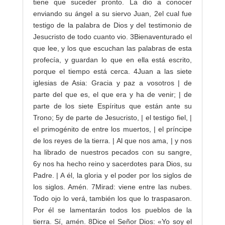
tiene que suceder pronto. La dio a conocer
enviando su ángel a su siervo Juan,
2
el cual fue
testigo de la palabra de Dios y del testimonio de
Jesucristo de todo cuanto vio.
3
Bienaventurado el
que lee, y los que escuchan las palabras de esta
profecía, y guardan lo que en ella está escrito,
porque el tiempo está cerca.
4
Juan a las siete
iglesias de Asia: Gracia y paz a vosotros | de
parte del que es, el que era y ha de venir; | de
parte de los siete Espíritus que están ante su
Trono;
5
y de parte de Jesucristo, | el testigo fiel, |
el primogénito de entre los muertos, | el príncipe
de los reyes de la tierra. | Al que nos ama, | y nos
ha librado de nuestros pecados con su sangre,
6
y nos ha hecho reino y sacerdotes para Dios, su
Padre. | A él, la gloria y el poder por los siglos de
los siglos. Amén.
7
Mirad: viene entre las nubes.
Todo ojo lo verá, también los que lo traspasaron.
Por él se lamentarán todos los pueblos de la
tierra. Sí, amén.
8
Dice el Señor Dios: «Yo soy el