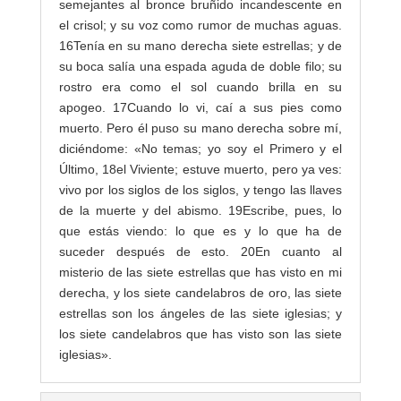
semejantes al bronce bruñido incandescente en
el crisol; y su voz como rumor de muchas aguas.
16
Tenía en su mano derecha siete estrellas; y de
su boca salía una espada aguda de doble filo; su
rostro era como el sol cuando brilla en su
apogeo.
17
Cuando lo vi, caí a sus pies como
muerto. Pero él puso su mano derecha sobre mí,
diciéndome: «No temas; yo soy el Primero y el
Último,
18
el Viviente; estuve muerto, pero ya ves:
vivo por los siglos de los siglos, y tengo las llaves
de la muerte y del abismo.
19
Escribe, pues, lo
que estás viendo: lo que es y lo que ha de
suceder después de esto.
20
En cuanto al
misterio de las siete estrellas que has visto en mi
derecha, y los siete candelabros de oro, las siete
estrellas son los ángeles de las siete iglesias; y
los siete candelabros que has visto son las siete
iglesias».