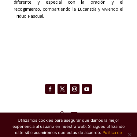
diferente y especial con la oración y el
recogimiento,
compartiendo la Eucaristía y viviendo el
Triduo Pascual.
Utilizamos cookies para asegurar que damos la mejor
experiencia al usuario en nuestra web. Si sigues utilizando
Copyright @ 2026 Cofradía Cristo de la Buena Muerte
este sitio asumiremos que estás de acuerdo.
Política de
de Almuñécar -
MADE WITH
❤
IN CREATIVOZ