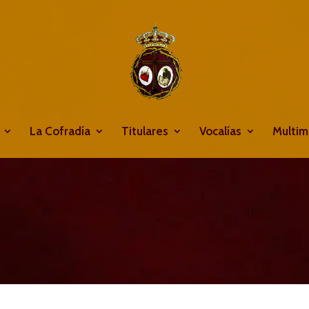
La Cofradía
Titulares
Vocalías
Multim